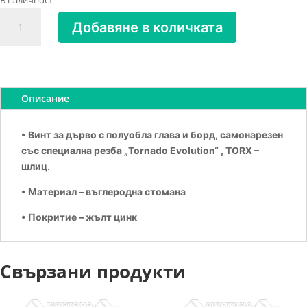
В наличност
количество
Добавяне в количката
за
Винт
за
дърво
TORNADO
Описание
EVOLUTION
4х70
• Винт за дърво с полуобла
глава и борд, самонарезен
Zn
със специална резба „Tornado Evolution“ , TORX –
жълт
шлиц.
• Материал – въглеродна стомана
• Покритие – жълт цинк
Свързани продукти