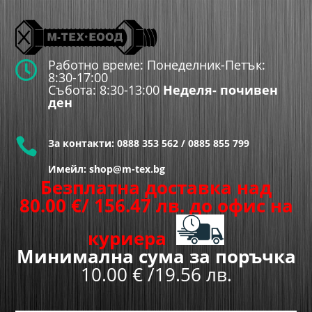
Работно време: Понеделник-Петък:

8:30-17:00
Събота: 8:30-13:00
Неделя- почивен
ден

За контакти:
0888 353 562
/
0885 855 799
Имейл: shop@m-tex.bg
Безплатна доставка над
80.00
€
/ 156.47 лв.
до офис на
куриера
Минимална сума за поръчка
10.00 € /19.56 лв.