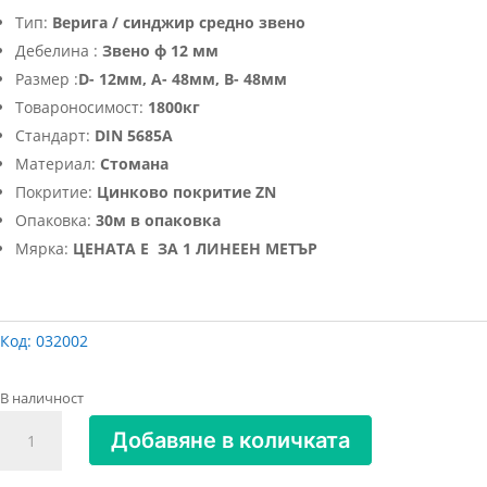
Тип:
Верига / синджир средно звено
Дебелина :
Звено ф 12 мм
Размер :
D- 12мм, A- 48мм, B- 48мм
Товароносимост:
1800кг
Стандарт:
DIN 5685A
Материал:
Стомана
Покритие:
Цинково покритие ZN
Опаковка:
30м в опаковка
Мярка:
ЦЕНАТА Е ЗА 1 ЛИНЕЕН МЕТЪР
Код:
032002
В наличност
количество
Добавяне в количката
за
Верига