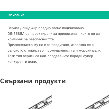
със
средно
звено
Описание
поцинкована,
Ф
Верига / синджир средно звено поцинковано
12
DIN5685A са проектирани за приложения, които не са
мм,
критични за безопасността.
1800кг,
Приложението му не е за повдигане, използва се в
DIN
селското стопанство, промишлеността и морски цели.
5685A
Този тип вериги са най-продаваните поради супер
конкуренти цени.
Свързани продукти