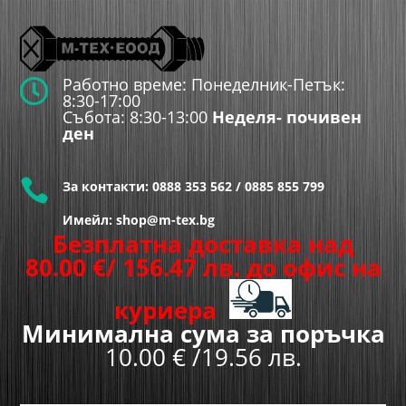
Работно време: Понеделник-Петък:

8:30-17:00
Събота: 8:30-13:00
Неделя- почивен
ден

За контакти:
0888 353 562
/
0885 855 799
Имейл: shop@m-tex.bg
Безплатна доставка над
80.00
€
/ 156.47 лв.
до офис на
куриера
Минимална сума за поръчка
10.00 € /19.56 лв.