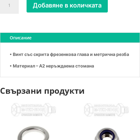
Добавяне в количката
за
Винт
с
фрезенкова
глава
Описание
А2
М
• Винт със скрита фрезенкова глава и метрична резба
5х40
• Материал – А2 неръждаема стомана
Свързани продукти