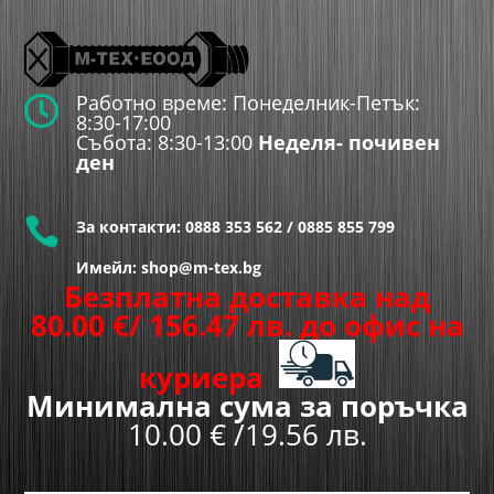
Работно време: Понеделник-Петък:

8:30-17:00
Събота: 8:30-13:00
Неделя- почивен
ден

За контакти:
0888 353 562
/
0885 855 799
Имейл: shop@m-tex.bg
Безплатна доставка над
80.00
€
/ 156.47 лв.
до офис на
куриера
Минимална сума за поръчка
10.00 € /19.56 лв.