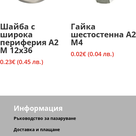
Шайба с
Гайка
широка
шестостенна А2
периферия А2
М4
М 12х36
0.02
€
(0.04 лв.)
0.23
€
(0.45 лв.)
Информация
Ръководство за пазаруване
Доставка и плащане