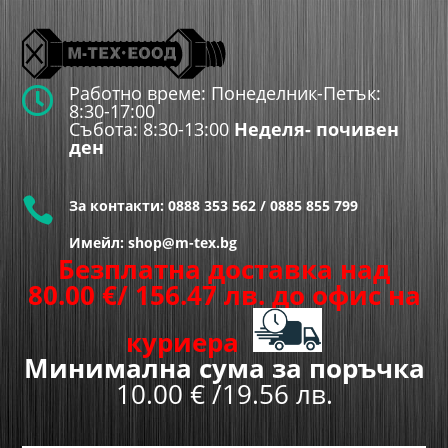
Работно време: Понеделник-Петък:

8:30-17:00
Събота: 8:30-13:00
Неделя- почивен
ден

За контакти:
0888 353 562
/
0885 855 799
Имейл: shop@m-tex.bg
Безплатна доставка над
80.00
€
/ 156.47 лв.
до офис на
куриера
Минимална сума за поръчка
10.00 € /19.56 лв.