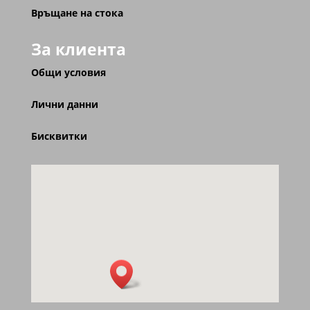
Връщане на стока
За клиента
Общи условия
Лични данни
Бисквитки