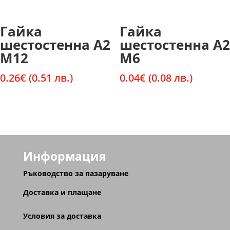
Гайка
Гайка
шестостенна А2
шестостенна А2
М12
М6
0.26
€
(0.51 лв.)
0.04
€
(0.08 лв.)
Информация
Ръководство за пазаруване
Доставка и плащане
Условия за доставка