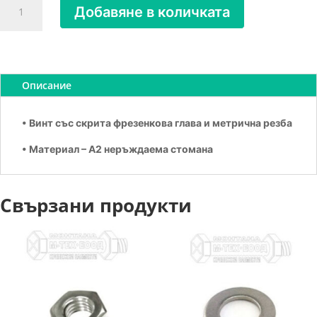
Добавяне в количката
за
Винт
с
фрезенкова
глава
Описание
А2
М
• Винт със скрита фрезенкова глава и метрична резба
4х10
• Материал – А2 неръждаема стомана
Свързани продукти