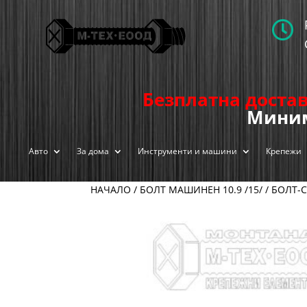

Безплатна достав
Миним
Авто
За дома
Инструменти и машини
Крепежи
НАЧАЛО
/
БОЛТ МАШИНЕН 10.9 /15/
/
БОЛТ-С