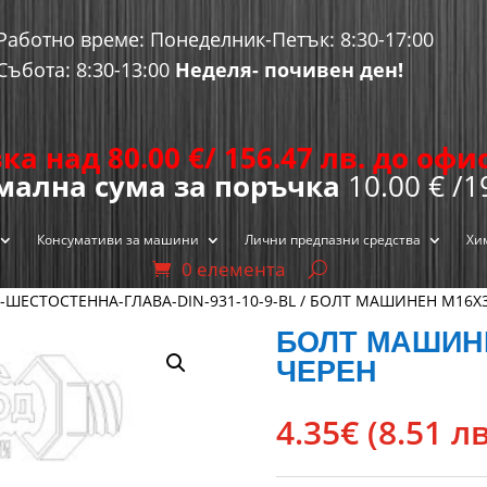
Работно време: Понеделник-Петък: 8:30-17:00
Събота: 8:30-13:00
Неделя- почивен ден!
ка над 80.00
€
/ 156.47 лв. до оф
ална сума за поръчка
10.00 € /1
Консумативи за машини
Лични предпазни средства
Хи
0 елемента
-ШЕСТОСТЕННА-ГЛАВА-DIN-931-10-9-BL
/ БОЛТ МАШИНЕН М16X30
БОЛТ МАШИНЕ
ЧЕРЕН
4.35
€
(8.51 лв