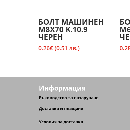
БОЛТ МАШИНЕН
Б
М8X70 K.10.9
М6
ЧЕРЕН
ЧЕ
0.26
€
(0.51 лв.)
0.2
Информация
Ръководство за пазаруване
Доставка и плащане
Условия за доставка