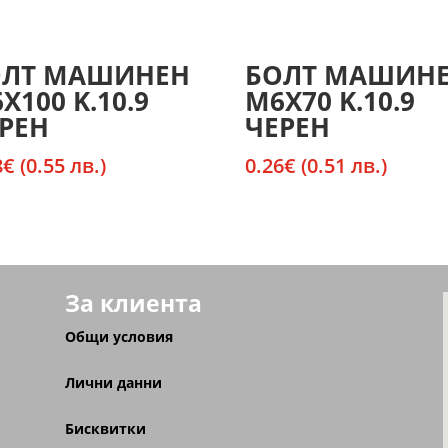
ОЛТ МАШИНЕН
БОЛТ МАШИН
X100 K.10.9
М6X70 K.10.9
РЕН
ЧЕРЕН
8
€
(0.55 лв.)
0.26
€
(0.51 лв.)
За клиента
Общи условия
Лични данни
Бисквитки