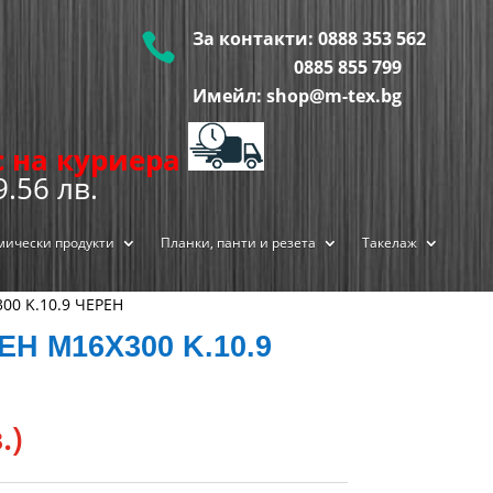
За контакти:
0888 353 562

0885 855
799
Имейл: shop@m-tex.bg
ис на куриера
9.56 лв.
мически продукти
Планки, панти и резета
Такелаж
0 K.10.9 ЧЕРЕН
Н М16X300 K.10.9
.)