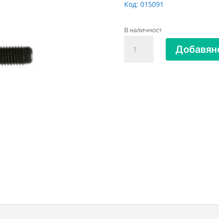
Код:
015091
В наличност
количество
Добавяне
за
БОЛТ
МАШИНЕН
М16X300
K.10.9
ЧЕРЕН