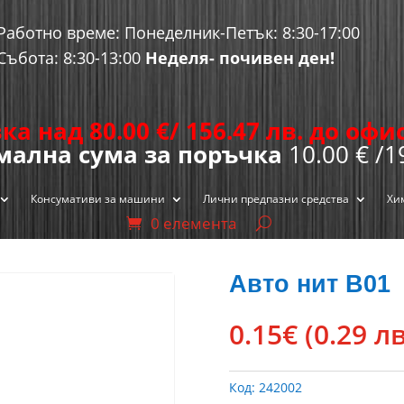
Работно време: Понеделник-Петък: 8:30-17:00
Събота: 8:30-13:00
Неделя- почивен ден!
ка над 80.00
€
/ 156.47 лв. до оф
ална сума за поръчка
10.00 € /1
Консумативи за машини
Лични предпазни средства
Хи
0 елемента
Авто нит B01
0.15
€
(0.29 лв
Код:
242002