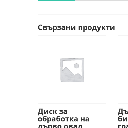
Свързани продукти
Диск за
Дъ
обработка на
би
дърво овал
гр