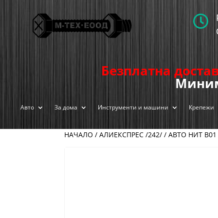

Безплатна достав
Миним
Авто
За дома
Инструменти и машини
Крепежи
НАЧАЛО
/
АЛИЕКСПРЕС /242/
/ АВТО НИТ B01