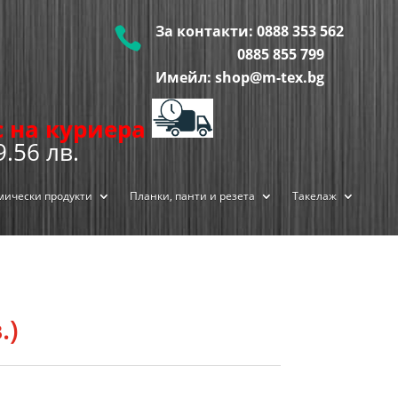
За контакти:
0888 353 562

0885 855
799
Имейл: shop@m-tex.bg
ис на куриера
9.56 лв.
мически продукти
Планки, панти и резета
Такелаж
.)