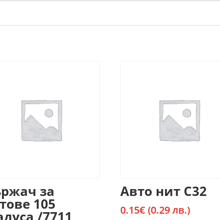
ржач за
Авто нит C32
тове 105
0.15
€
(0.29 лв.)
адуса /7711