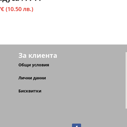
7
€
(10.50 лв.)
За клиента
Общи условия
Лични данни
Бисквитки