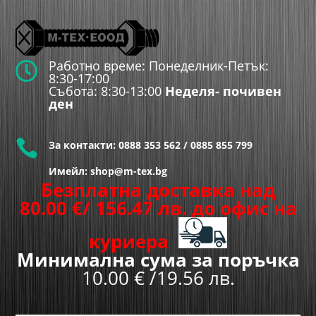
Работно време: Понеделник-Петък:

8:30-17:00
Събота: 8:30-13:00
Неделя- почивен
ден

За контакти:
0888 353 562
/
0885 855 799
Имейл: shop@m-tex.bg
Безплатна доставка над
80.00
€
/ 156.47 лв.
до офис на
куриера
Минимална сума за поръчка
10.00 € /19.56 лв.