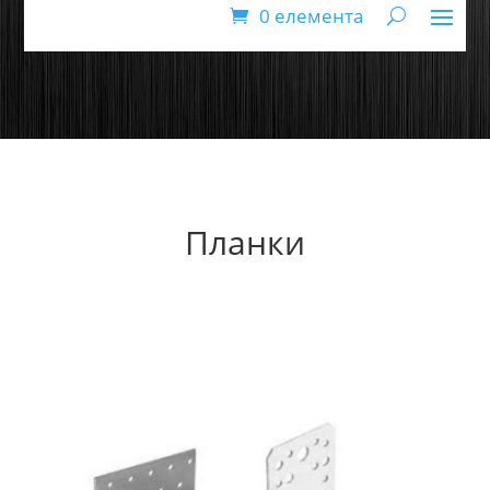
0 елемента
Планки