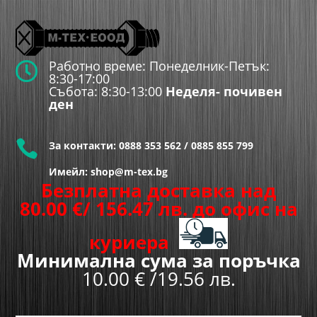
Работно време: Понеделник-Петък:

8:30-17:00
Събота: 8:30-13:00
Неделя- почивен
ден

За контакти:
0888 353 562
/
0885 855 799
Имейл: shop@m-tex.bg
Безплатна доставка над
80.00
€
/ 156.47 лв.
до офис на
куриера
Минимална сума за поръчка
10.00 € /19.56 лв.