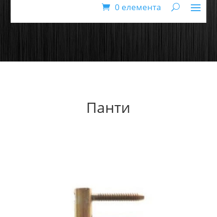
0 елемента
Панти