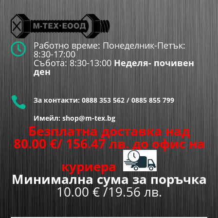
Работно време: Понеделник-Петък:

8:30-17:00
Събота: 8:30-13:00
Неделя- почивен
ден

За контакти:
0888 353 562
/
0885 855 799
Имейл: shop@m-tex.bg
Безплатна доставка над
80.00
€
/ 156.47 лв.
до офис на
куриера
Минимална сума за поръчка
10.00 € /19.56 лв.