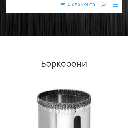
0 елемента
Боркорони