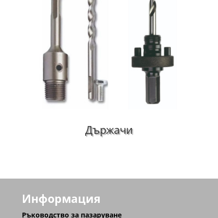
Държачи
Информация
Ръководство за пазаруване