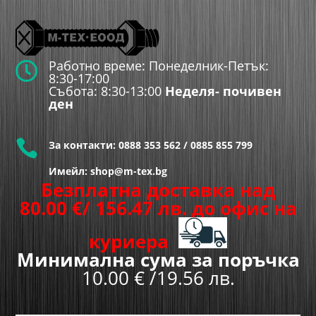
Работно време: Понеделник-Петък:

8:30-17:00
Събота: 8:30-13:00
Неделя- почивен
ден

За контакти:
0888 353 562
/
0885 855 799
Имейл: shop@m-tex.bg
Безплатна доставка над
80.00
€
/ 156.47 лв.
до офис на
куриера
Минимална сума за поръчка
10.00 € /19.56 лв.